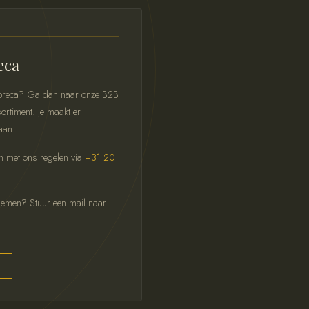
eca
 horeca? Ga dan naar onze B2B
ortiment. Je maakt er
aan.
ch met ons regelen via
+31 20
pnemen? Stuur een mail naar