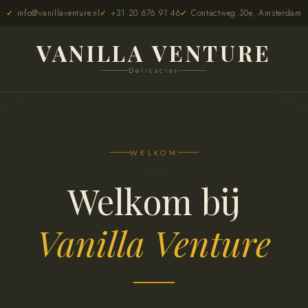
info@vanillaventure.nl
+31 20 676 91 46
Contactweg 30e, Amsterdam
VANILLA VENTURE
Delicacies
WELKOM
Welkom bij
Vanilla Venture