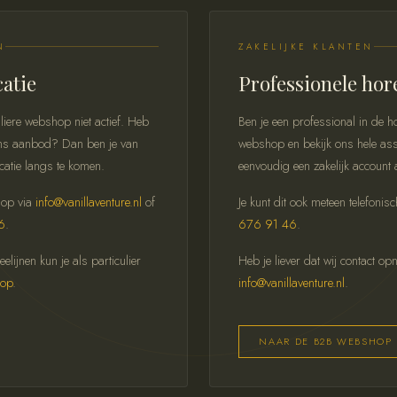
N
ZAKELIJKE KLANTEN
catie
Professionele hor
liere webshop niet actief. Heb
Ben je een professional in de
n ons aanbod? Dan ben je van
webshop en bekijk ons hele ass
catie langs te komen.
eenvoudig een zakelijk account 
 op via
info@vanillaventure.nl
of
Je kunt dit ook meteen telefonis
6
.
676 91 46
.
lijnen kun je als particulier
Heb je liever dat wij contact o
hop
.
info@vanillaventure.nl
.
NAAR DE B2B WEBSHOP