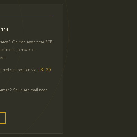
eca
 horeca? Ga dan naar onze B2B
ortiment. Je maakt er
aan.
ch met ons regelen via
+31 20
pnemen? Stuur een mail naar