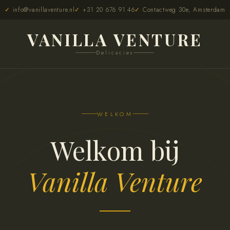
info@vanillaventure.nl
+31 20 676 91 46
Contactweg 30e, Amsterdam
VANILLA VENTURE
Delicacies
WELKOM
Welkom bij
Vanilla Venture