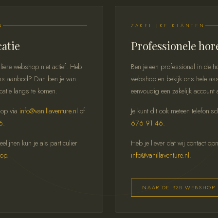
N
ZAKELIJKE KLANTEN
catie
Professionele hor
liere webshop niet actief. Heb
Ben je een professional in de
n ons aanbod? Dan ben je van
webshop en bekijk ons hele ass
catie langs te komen.
eenvoudig een zakelijk account 
 op via
info@vanillaventure.nl
of
Je kunt dit ook meteen telefonis
6
.
676 91 46
.
lijnen kun je als particulier
Heb je liever dat wij contact o
hop
.
info@vanillaventure.nl
.
NAAR DE B2B WEBSHOP