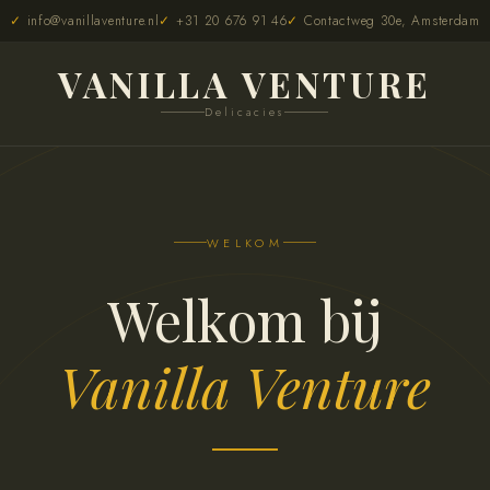
info@vanillaventure.nl
+31 20 676 91 46
Contactweg 30e, Amsterdam
VANILLA VENTURE
Delicacies
WELKOM
Welkom bij
Vanilla Venture