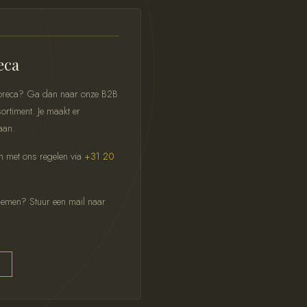
eca
 horeca? Ga dan naar onze B2B
ortiment. Je maakt er
aan.
ch met ons regelen via
+31 20
pnemen? Stuur een mail naar