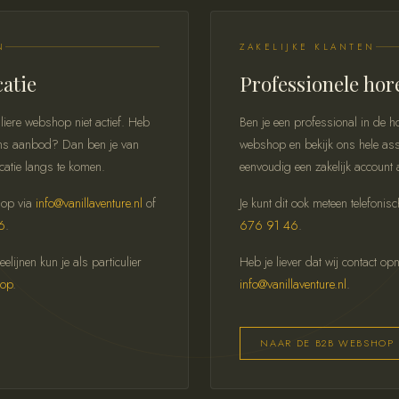
N
ZAKELIJKE KLANTEN
catie
Professionele hor
liere webshop niet actief. Heb
Ben je een professional in de
n ons aanbod? Dan ben je van
webshop en bekijk ons hele ass
catie langs te komen.
eenvoudig een zakelijk account 
 op via
info@vanillaventure.nl
of
Je kunt dit ook meteen telefonis
6
.
676 91 46
.
lijnen kun je als particulier
Heb je liever dat wij contact o
hop
.
info@vanillaventure.nl
.
NAAR DE B2B WEBSHOP