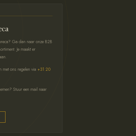
eca
 horeca? Ga dan naar onze B2B
ortiment. Je maakt er
aan.
ch met ons regelen via
+31 20
pnemen? Stuur een mail naar