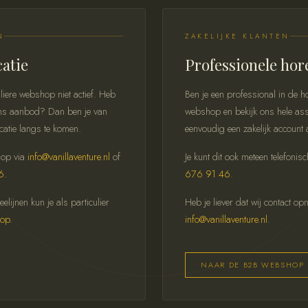
N
ZAKELIJKE KLANTEN
catie
Professionele hor
liere webshop niet actief. Heb
Ben je een professional in de
n ons aanbod? Dan ben je van
webshop en bekijk ons hele ass
catie langs te komen.
eenvoudig een zakelijk account 
 op via
info@vanillaventure.nl
of
Je kunt dit ook meteen telefonis
6
.
676 91 46
.
lijnen kun je als particulier
Heb je liever dat wij contact o
hop
.
info@vanillaventure.nl
.
NAAR DE B2B WEBSHOP