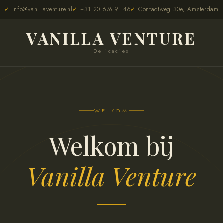
info@vanillaventure.nl
+31 20 676 91 46
Contactweg 30e, Amsterdam
VANILLA VENTURE
Delicacies
WELKOM
Welkom bij
Vanilla Venture