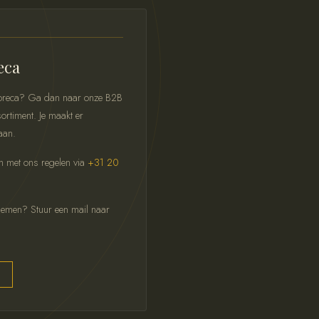
eca
 horeca? Ga dan naar onze B2B
ortiment. Je maakt er
aan.
ch met ons regelen via
+31 20
pnemen? Stuur een mail naar