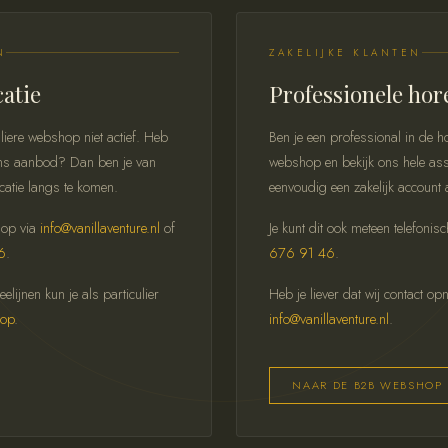
N
ZAKELIJKE KLANTEN
catie
Professionele hor
liere webshop niet actief. Heb
Ben je een professional in de
n ons aanbod? Dan ben je van
webshop en bekijk ons hele ass
catie langs te komen.
eenvoudig een zakelijk account 
 op via
info@vanillaventure.nl
of
Je kunt dit ook meteen telefonis
6
.
676 91 46
.
lijnen kun je als particulier
Heb je liever dat wij contact o
hop
.
info@vanillaventure.nl
.
NAAR DE B2B WEBSHOP