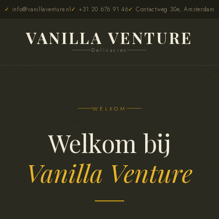
info@vanillaventure.nl
+31 20 676 91 46
Contactweg 30e, Amsterdam
VANILLA VENTURE
Delicacies
WELKOM
Welkom bij
Vanilla Venture